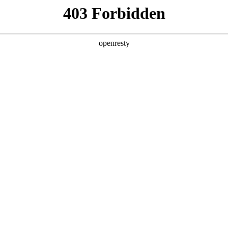
产品及服务
行业解决方案
合作伙伴
投资者关系
简称“PA视讯数码”、“我们”和“我们的”）深知隐私对您的重要性
策》（下文简称“本政策”）。本政策阐述了PA视讯数码如何处理您的个人数据
PA视讯数码在补充政策中，或者在收集数据时提供的通知中发布。
：